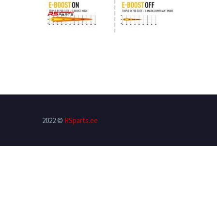
2022 ©
RSparts.ee