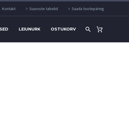
Kontakt
Suuruste tabelid
Saada tootepäring
SED
LEIUNURK
OSTUKORV