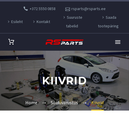
+372 5550 0858
rsparts@rsparts.ee
Suuruste
Saada
Esileht
Kontakt
tabelid
tootepäring
KIIVRID
Home
Sõiduvarustus
Kiivrid