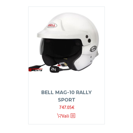
has
multiple
variants.
The
options
may
be
chosen
on
the
product
page
BELL MAG-10 RALLY
SPORT
747.05
€
This
Vali
product
has