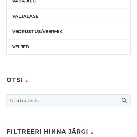
VABA AEG
VÄLJALASE
VEDRUSTUS/VEERMIK
VELJED
OTSI

FILTREERI HINNA JÄRGI