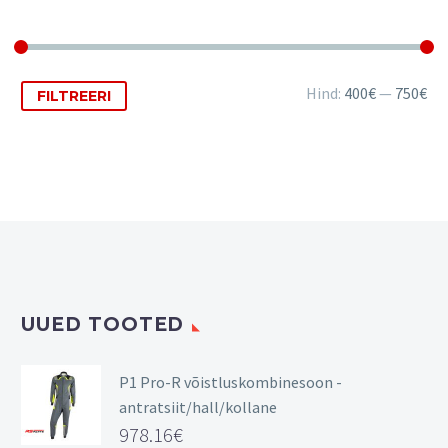
Minimaalne
Maksimaalne
Hind:
400€
—
750€
FILTREERI
hind
hind
UUED TOOTED
P1 Pro-R võistluskombinesoon -
antratsiit/hall/kollane
978.16
€