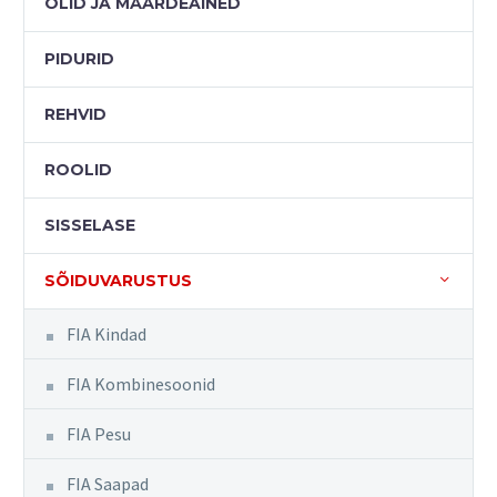
ÕLID JA MÄÄRDEAINED
PIDURID
REHVID
ROOLID
SISSELASE
SÕIDUVARUSTUS
FIA Kindad
FIA Kombinesoonid
FIA Pesu
FIA Saapad