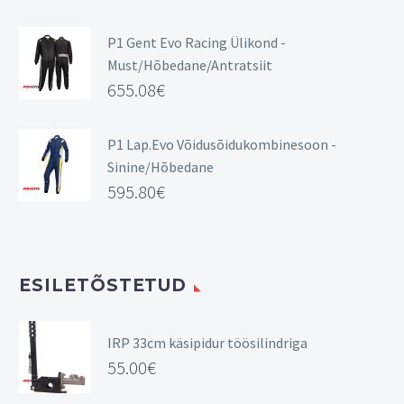
P1 Gent Evo Racing Ülikond -
Must/Hõbedane/Antratsiit
655.08
€
P1 Lap.Evo Võidusõidukombinesoon -
Sinine/Hõbedane
595.80
€
ESILETÕSTETUD
IRP 33cm käsipidur töösilindriga
55.00
€