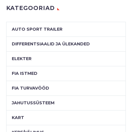
multiple
KATEGOORIAD
variants.
The
options
AUTO SPORT TRAILER
may
be
DIFFERENTSIAALID JA ÜLEKANDED
chosen
on
ELEKTER
the
product
FIA ISTMED
page
FIA TURVAVÖÖD
JAHUTUSSÜSTEEM
KART