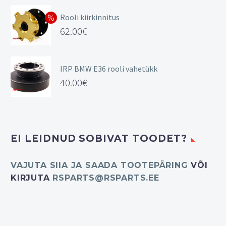
Rooli kiirkinnitus
Algne
62.00
€
hind
Current
oli:
price
IRP BMW E36 rooli vahetükk
78.27€.
is:
40.00
€
62.00€.
EI LEIDNUD SOBIVAT TOODET?
VAJUTA SIIA JA SAADA TOOTEPÄRING
VÕI
KIRJUTA
RSPARTS@RSPARTS.EE