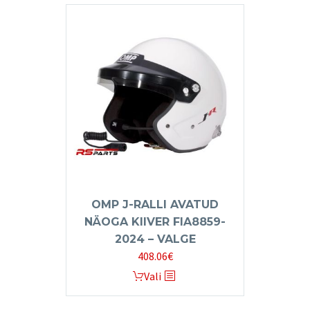
OMP J-RALLI AVATUD
NÄOGA KIIVER FIA8859-
2024 – VALGE
408.06
€
This
Vali
product