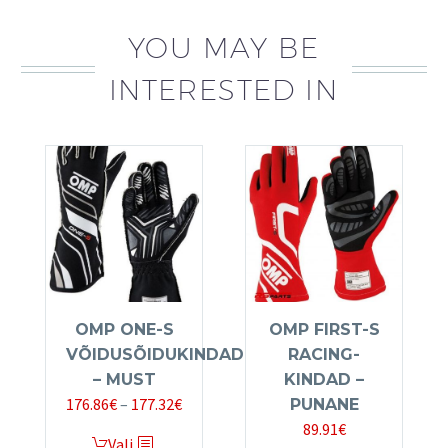
YOU MAY BE
INTERESTED IN
OMP ONE-S
OMP FIRST-S
VÕIDUSÕIDUKINDAD
RACING-
– MUST
KINDAD –
Price
176.86
€
–
177.32
€
PUNANE
range:
89.91
€
This
Vali