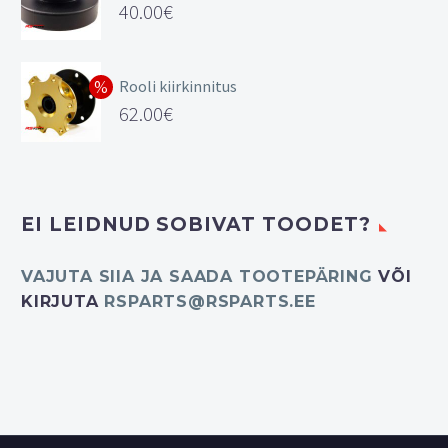
40.00
€
Rooli kiirkinnitus
Algne
62.00
€
hind
Current
oli:
price
78.27€.
is:
EI LEIDNUD SOBIVAT TOODET?
62.00€.
VAJUTA SIIA JA SAADA TOOTEPÄRING
VÕI
KIRJUTA
RSPARTS@RSPARTS.EE